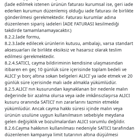
(İade edilmek istenen ürünün faturası kurumsal ise, geri iade
ederken kurumun düzenlemiş olduğu iade faturası ile birlikte
gönderilmesi gerekmektedir. Faturası kurumlar adına
düzenlenen sipariş iadeleri İADE FATURASI kesilmediği
takdirde tamamlanamayacaktır.)
8.2.2.İade formu,
8.2.3.İade edilecek ürünlerin kutusu, ambalajı, varsa standart
aksesuarları ile birlikte eksiksiz ve hasarsız olarak teslim
edilmesi gerekmektedir.
8.2.4.SATICI, cayma bildiriminin kendisine ulaşmasından
itibaren en geç 10 günlük süre içerisinde toplam bedeli ve
ALICI’ yı borç altına sokan belgeleri ALICI’ ya iade etmek ve 20
günlük süre içerisinde malı iade almakla yükümlüdür.
8.2.5.ALICI’ nın kusurundan kaynaklanan bir nedenle malın
değerinde bir azalma olursa veya iade imkânsızlaşırsa ALICI
kusuru oranında SATICI’ nın zararlarını tazmin etmekle
yükümlüdür. Ancak cayma hakkı süresi içinde malın veya
ürünün usulüne uygun kullanılmasın sebebiyle meydana
gelen değişiklik ve bozulmalardan ALICI sorumlu değildir.
8.2.6.Cayma hakkının kullanılması nedeniyle SATICI tarafından
düzenlenen kampanya limit tutarının altına düşülmesi