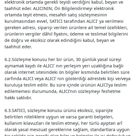
elektronik ortamda gerekli teyidi verdiğini kabul, beyan ve
taahhüt eder. ALICININ; Ön Bilgilendirmeyi elektronik
ortamda teyit etmesi, mesafeli satış sözleşmesinin
kurulmasından evvel, SATICI tarafından ALICI' ya verilmesi
gereken adresi, siparişi verilen ürünlere ait temel özellikleri,
ürünlerin vergiler dâhil fiyatını, ödeme ve teslimat bilgilerini
de doğru ve eksiksiz olarak edindiğini kabul, beyan ve
taahhüt eder.
6.2.Sözleşme konusu her bir ürün, 30 günlük yasal süreyi
aşmamak kaydı ile ALICI' nın yerleşim yeri uzaklığına bağlı
olarak internet sitesindeki ön bilgiler kısmında belirtilen süre
zarfında ALICI veya ALICI’ nın gösterdiği adresteki kişi ve/veya
kuruluşa teslim edilir. Bu süre içinde ürünün ALICI’ya teslim
edilememesi durumunda, ALICI’nın sözleşmeyi feshetme
hakkı saklıdır.
6.3.SATICI, sözleşme konusu ürünü eksiksiz, siparişte
belirtilen niteliklere uygun ve varsa garanti belgeleri,
kullanım kılavuzları ile teslim etmeyi, her türlü ayıptan arî
olarak yasal mevzuat gereklerine sağlam, standartlara uygun
bir şekilde işin gereği olan bilgi ve belgeler ile işi doğruluk ve