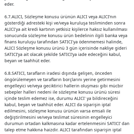
eder.
6.7.ALICI, Sözleşme konusu ürünün ALICI veya ALICI’nın
gösterdiği adresteki kişi ve/veya kuruluşa tesliminden sonra
ALICI'ya ait kredi kartının yetkisiz kişilerce haksız kullanılması
sonucunda sözleşme konusu ürün bedelinin ilgili banka veya
finans kuruluşu tarafından SATICI'ya ödenmemesi halinde,
ALICI Sözleşme konusu ürünü 3 gün içerisinde nakliye gideri
SATICI’ya ait olacak şekilde SATICI’ya iade edeceğini kabul,
beyan ve taahhüt eder.
6.8.SATICI, tarafların iradesi dışında gelişen, önceden
öngörülemeyen ve tarafların borçlarını yerine getirmesini
engelleyici ve/veya geciktirici hallerin oluşması gibi mücbir
sebepler halleri nedeni ile sözleşme konusu ürünü süresi
içinde teslim edemez ise, durumu ALICI' ya bildireceğini
kabul, beyan ve taahhüt eder. ALICI da siparişin iptal
edilmesini, sözleşme konusu ürünün varsa emsali ile
değiştirilmesini ve/veya teslimat süresinin engelleyici
durumun ortadan kalkmasına kadar ertelenmesini SATICI’ dan
talep etme hakkına haizdir. ALICI tarafından siparişin iptal