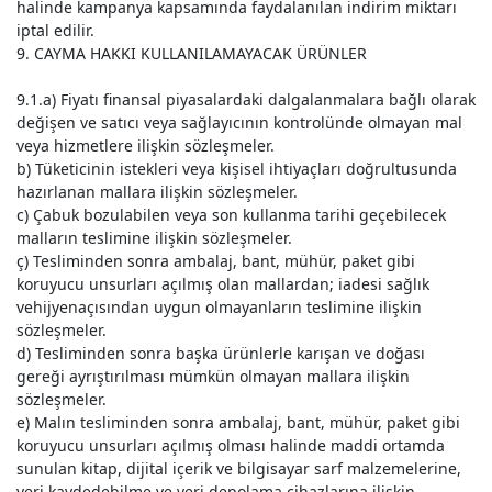
halinde kampanya kapsamında faydalanılan indirim miktarı
iptal edilir.
9. CAYMA HAKKI KULLANILAMAYACAK ÜRÜNLER
9.1.a) Fiyatı finansal piyasalardaki dalgalanmalara bağlı olarak
değişen ve satıcı veya sağlayıcının kontrolünde olmayan mal
veya hizmetlere ilişkin sözleşmeler.
b) Tüketicinin istekleri veya kişisel ihtiyaçları doğrultusunda
hazırlanan mallara ilişkin sözleşmeler.
c) Çabuk bozulabilen veya son kullanma tarihi geçebilecek
malların teslimine ilişkin sözleşmeler.
ç) Tesliminden sonra ambalaj, bant, mühür, paket gibi
koruyucu unsurları açılmış olan mallardan; iadesi sağlık
vehijyenaçısından uygun olmayanların teslimine ilişkin
sözleşmeler.
d) Tesliminden sonra başka ürünlerle karışan ve doğası
gereği ayrıştırılması mümkün olmayan mallara ilişkin
sözleşmeler.
e) Malın tesliminden sonra ambalaj, bant, mühür, paket gibi
koruyucu unsurları açılmış olması halinde maddi ortamda
sunulan kitap, dijital içerik ve bilgisayar sarf malzemelerine,
veri kaydedebilme ve veri depolama cihazlarına ilişkin