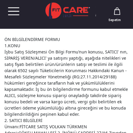
Sepetim
ÖN BİLGİLENDİRME FORMU
1.KONU
İşbu Satış Sözleşmesi Ön Bilgi Formu’nun konusu, SATICI' nın,
SİPARİŞ VEREN/ALICI' ya satışını yaptığı, aşağıda nitelikleri ve
satış fiyatı belirtilen ürün/ürünlerin satışı ve teslimi ile ilgili
olarak 6502 sayılı Tüketicilerin Korunması Hakkındaki Kanun -
Mesafeli Sözleşmeler Yönetmeliği (RG:27.11.2014/29188)
hükümleri gereğince tarafların hak ve yükümlülüklerini
kapsamaktadır. İş bu ön bilgilendirme formunu kabul etmekle
ALICI, sözleşme konusu siparişi onayladığı takdirde sipariş
konusu bedeli ve varsa kargo ücreti, vergi gibi belirtilen ek
ücretleri ödeme yükümlülüğü altına gireceğini ve bu konuda
bilgilendirildiğini peşinen kabul eder.
2. SATICI BİLGİLERİ
Ünvanı:FİTCARE SATIŞ VOLKAN TÜRKMEN
Adresi:GÖKSU MAHALLESİ 2. İNÖNÜ CADDESİ 27/A6 Zirveden