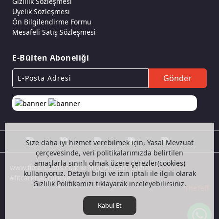
Gizlilik Sözleşmesi
Üyelik Sözleşmesi
Ön Bilgilendirme Formu
Mesafeli Satış Sözleşmesi
E-Bülten Aboneliği
Gönder
Size daha iyi hizmet verebilmek için, Yasal Mevzuat
çerçevesinde, veri politikalarımızda belirtilen
amaçlarla sınırlı olmak üzere çerezler(cookies)
www.fitcaresatis.com © Tüm Hakları Saklıdır
kullanıyoruz. Detaylı bilgi ve izin iptali ile ilgili olarak
#fitcarehairturkiye
Gizlilik Politikamızı
tıklayarak inceleyebilirsiniz.
TheTeff
Kabul Et
Wh