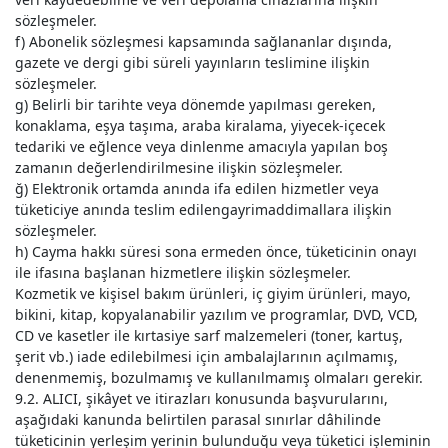
sözleşmeler.
f) Abonelik sözleşmesi kapsamında sağlananlar dışında,
gazete ve dergi gibi süreli yayınların teslimine ilişkin
sözleşmeler.
g) Belirli bir tarihte veya dönemde yapılması gereken,
konaklama, eşya taşıma, araba kiralama, yiyecek-içecek
tedariki ve eğlence veya dinlenme amacıyla yapılan boş
zamanın değerlendirilmesine ilişkin sözleşmeler.
ğ) Elektronik ortamda anında ifa edilen hizmetler veya
tüketiciye anında teslim edilengayrimaddimallara ilişkin
sözleşmeler.
h) Cayma hakkı süresi sona ermeden önce, tüketicinin onayı
ile ifasına başlanan hizmetlere ilişkin sözleşmeler.
Kozmetik ve kişisel bakım ürünleri, iç giyim ürünleri, mayo,
bikini, kitap, kopyalanabilir yazılım ve programlar, DVD, VCD,
CD ve kasetler ile kırtasiye sarf malzemeleri (toner, kartuş,
şerit vb.) iade edilebilmesi için ambalajlarının açılmamış,
denenmemiş, bozulmamış ve kullanılmamış olmaları gerekir.
9.2. ALICI, şikâyet ve itirazları konusunda başvurularını,
aşağıdaki kanunda belirtilen parasal sınırlar dâhilinde
tüketicinin yerleşim yerinin bulunduğu veya tüketici işleminin