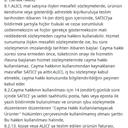
8.1.ALICI; mal satışına ilişkin mesafeli sözleşmelerde, ürünün
kendisine veya gösterdiği adresteki kişi/kuruluşa teslim
tarihinden itibaren 14 (on dört) gün içerisinde, SATICI’ya
bildirmek şartıyla hiçbir hukuki ve cezai sorumluluk
üstlenmeksizin ve hiçbir gerekçe göstermeksizin malı
reddederek sözleşmeden cayma hakkını kullanabilir. Hizmet
sunumuna ilişkin mesafeli sözleşmelerde ise, bu süre
sözleşmenin imzalandığı tarihten itibaren başlar. Cayma hakkı
süresi sona ermeden önce, tüketicinin onayı ile hizmetin
ifasına başlanan hizmet sözleşmelerinde cayma hakkı
kullanılamaz. Cayma hakkının kullanımından kaynaklanan
masraflar SATICI’ ya aittir.ALICI, iş bu sözleşmeyi kabul
etmekle, cayma hakkı konusunda bilgilendirildiğini peşinen
kabul eder.
8.2.Cayma hakkının kullanılması için 14 (ondört) günlük süre
içinde SATICI' ya iadeli taahhütlü posta, faks veya eposta ile
yazılı bildirimde bulunulması ve ürünün işbu sözleşmede
düzenlenen düzenlenen "Cayma Hakkı Kullanılamayacak
Ürünler" hükümleri çerçevesinde kullanılmamış olması şarttır.
Bu hakkın kullanılması halinde,
8.2.13. kişiye veya ALICI’ ya teslim edilen ürünün faturası,