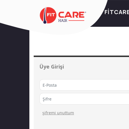
FİTCAR
Üye Girişi
şi̇fremi̇ unuttum