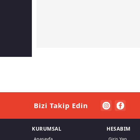
Bizi Takip Edin
KURUMSAL
HESABIM
Anasayfa
Giriş Yap