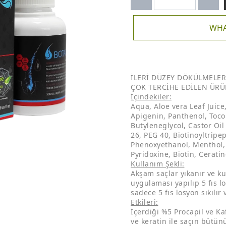
WHA
İLERİ DÜZEY DÖKÜLMELERD
ÇOK TERCİHE EDİLEN ÜR
İçindekiler:
Aqua, Aloe vera Leaf Juice,
Apigenin, Panthenol, Tocop
Butyleneglycol, Castor Oi
26, PEG 40, Biotinoyltripe
Phenoxyethanol, Menthol, 
Pyridoxine, Biotin, Ceratin
Kullanım Şekli:
Akşam saçlar yıkanır ve k
uygulaması yapılıp 5 fıs lo
sadece 5 fıs losyon sıkılır 
Etkileri:
İçerdiği %5 Procapil ve Ka
ve keratin ile saçın bütün