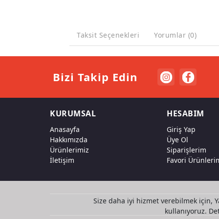
Taksit Seçenekleri
Yorumlar (0)
Bizi Takip Edin
KURUMSAL
HESABIM
Anasayfa
Giriş Yap
Hakkımızda
Üye Ol
Ürünlerimiz
Siparişlerim
İletişim
Favori Ürünleri
Size daha iyi hizmet verebilmek için, Y
kullanıyoruz. Deta