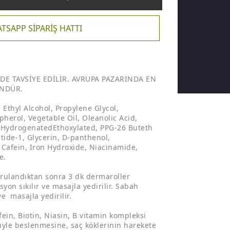
TSAPP SİPARİŞ HATTI
E TAVSİYE EDİLİR. AVRUPA PAZARINDA EN
ÜNDÜR.
 Ethyl Alcohol, Propylene Glycol,
herol, Vegetable Oil, Oleanolic Acid,
l HydrogenatedEthoxylated, PPG-26 Buteth
ptide-1, Glycerin, D-panthenol,
Cafein, Iron Hydroxide, Niacinamide,
e.
urulandıktan sonra 3 dk dermaroller
syon sıkılır ve masajla yedirilir. Sabah
ve masajla yedirilir.
fein, Biotin, Niasin, B vitamin kompleksi
üyle beslenmesine, saç köklerinin harekete