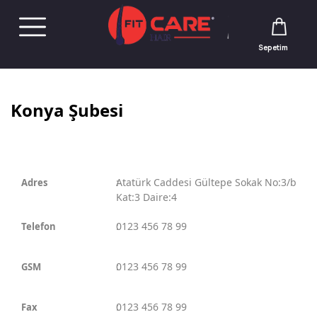
Sepetim
Konya Şubesi
:
Atatürk Caddesi Gültepe Sokak No:3/b
Adres
Kat:3 Daire:4
:
0123 456 78 99
Telefon
:
0123 456 78 99
GSM
:
0123 456 78 99
Fax