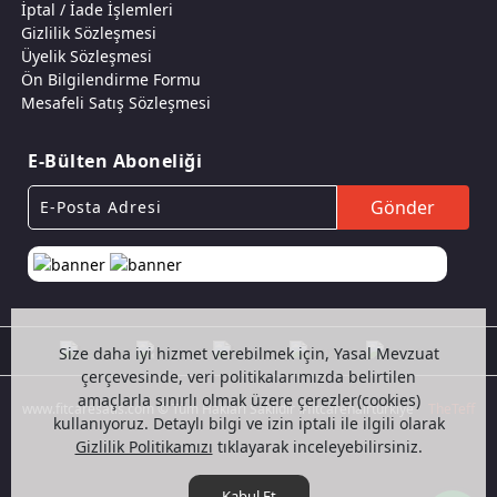
İptal / İade İşlemleri
Gizlilik Sözleşmesi
Üyelik Sözleşmesi
Ön Bilgilendirme Formu
Mesafeli Satış Sözleşmesi
E-Bülten Aboneliği
Gönder
Size daha iyi hizmet verebilmek için, Yasal Mevzuat
çerçevesinde, veri politikalarımızda belirtilen
amaçlarla sınırlı olmak üzere çerezler(cookies)
www.fitcaresatis.com © Tüm Hakları Saklıdır #fitcarehairturkiye
TheTeff
kullanıyoruz. Detaylı bilgi ve izin iptali ile ilgili olarak
Gizlilik Politikamızı
tıklayarak inceleyebilirsiniz.
Kabul Et