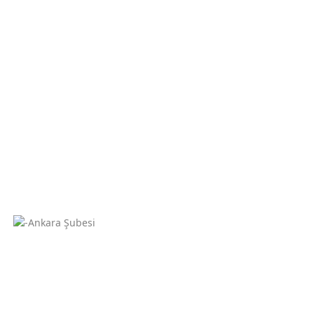
İstanbul Şubesi
Sakarya Caddesi Menekşe Sokak No:4/a Kat:2 Daire:3