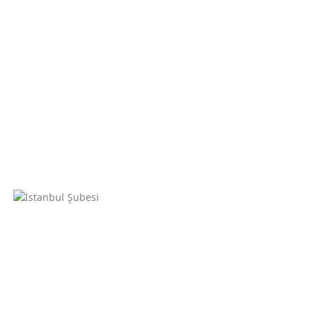
-Ankara Şubesi
Gültepe Caddesi İstiklal Sokak No:3/b Kat:3 Daire:6