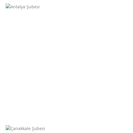
Çanakkale Şubesi
Şehitler Caddesi İstiklal Sokak No:3/b Kat:3 Daire:4
Antalya Şubesi